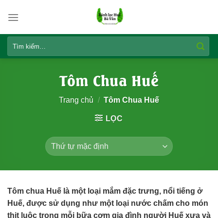
Skip
to
content
Tìm
kiếm:
Tôm Chua Huế
Trang chủ
/
Tôm Chua Huế
LỌC
Tôm chua Huế là một loại mắm đặc trưng, nổi tiếng ở
Huế, được sử dụng như một loại nước chấm cho món
thịt luộc trong mỗi bữa cơm gia đình người Huế xưa và