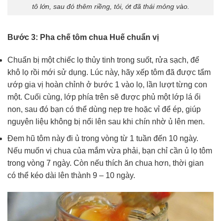
tô lớn, sau đó thêm riềng, tỏi, ớt đã thái mỏng vào.
Bước 3: Pha chế tôm chua Huế chuẩn vị
Chuẩn bị một chiếc lọ thủy tinh trong suốt, rửa sạch, để
khô lọ rồi mới sử dụng. Lúc này, hãy xếp tôm đã được tẩm
ướp gia vị hoàn chỉnh ở bước 1 vào lọ, lần lượt từng con
một. Cuối cùng, lớp phía trên sẽ được phủ một lớp lá ổi
non, sau đó bạn có thể dùng nẹp tre hoặc vỉ để ép, giúp
nguyên liệu không bị nổi lên sau khi chín nhờ ủ lên men.
Đem hũ tôm này đi ủ trong vòng từ 1 tuần đến 10 ngày.
Nếu muốn vị chua của mắm vừa phải, bạn chỉ cần ủ lọ tôm
trong vòng 7 ngày. Còn nếu thích ăn chua hơn, thời gian
có thể kéo dài lên thành 9 – 10 ngày.