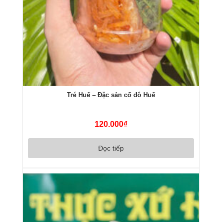
Tré Huế – Đặc sản cố đô Huế
120.000
₫
Đọc tiếp