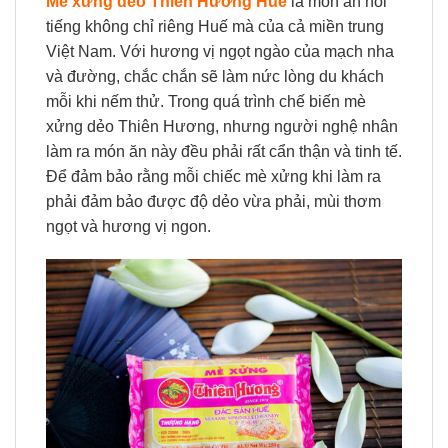
Mè xửng dẻo Thiên Hương Huế
là món ăn nổi
tiếng không chỉ riêng Huế mà của cả miền trung
Việt Nam. Với hương vị ngọt ngào của mạch nha
và đường, chắc chắn sẽ làm nức lòng du khách
mỗi khi nếm thử. Trong quá trình chế biến mè
xửng dẻo Thiên Hương, nhưng người nghệ nhân
làm ra món ăn này đều phải rất cẩn thận và tinh tế.
Để đảm bảo rằng mỗi chiếc mè xửng khi làm ra
phải đảm bảo được độ dẻo vừa phải, mùi thơm
ngọt và hương vị ngon.