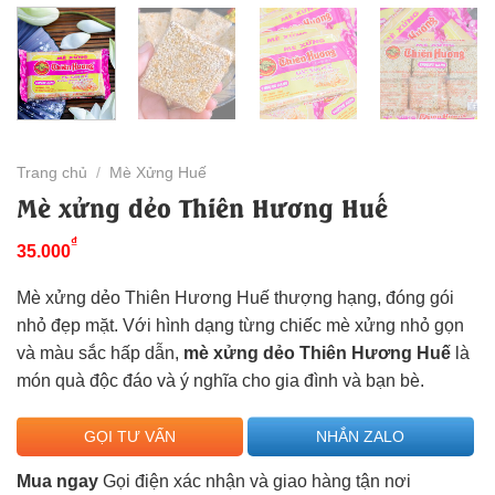
Trang chủ
/
Mè Xửng Huế
Mè xửng dẻo Thiên Hương Huế
₫
35.000
Mè xửng dẻo Thiên Hương Huế thượng hạng, đóng gói
nhỏ đẹp mặt. Với hình dạng từng chiếc mè xửng nhỏ gọn
và màu sắc hấp dẫn,
mè xửng dẻo Thiên Hương Huế
là
món quà độc đáo và ý nghĩa cho gia đình và bạn bè.
GỌI TƯ VẤN
NHẮN ZALO
Mua ngay
Gọi điện xác nhận và giao hàng tận nơi