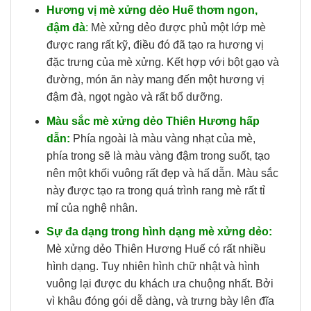
Hương vị mè xửng dẻo Huế thơm ngon,
đậm đà
:
Mè xửng dẻo được phủ một lớp mè
được rang rất kỹ, điều đó đã tạo ra hương vị
đặc trưng của mè xửng. Kết hợp với bột gạo và
đường, món ăn này mang đến một hương vị
đậm đà, ngọt ngào và rất bổ dưỡng.
Màu sắc mè xửng dẻo Thiên Hương hấp
dẫn:
Phía ngoài là màu vàng nhạt của mè,
phía trong sẽ là màu vàng đậm trong suốt, tạo
nên một khối vuông rất đẹp và hấ dẫn. Màu sắc
này được tạo ra trong quá trình rang mè rất tỉ
mỉ của nghệ nhân.
Sự đa dạng trong hình dạng mè xửng dẻo:
Mè xửng dẻo Thiên Hương Huế có rất nhiều
hình dạng. Tuy nhiên hình chữ nhật và hình
vuông lại được du khách ưa chuộng nhất. Bởi
vì khâu đóng gói dễ dàng, và trưng bày lên đĩa